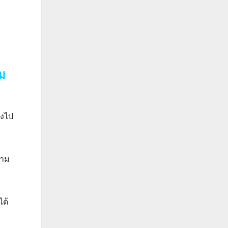
ม
องไป
ตาม
ได้