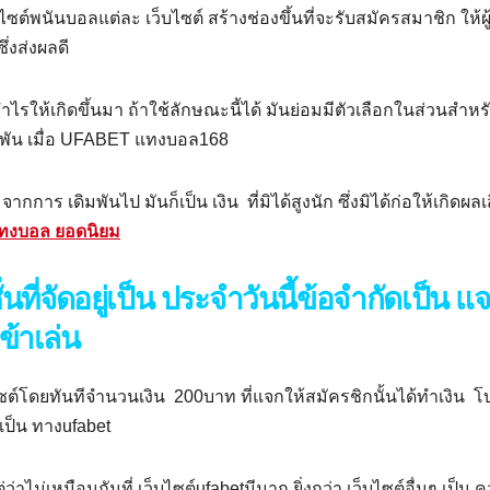
ซต์พนันบอลแต่ละ เว็บไซต์ สร้างช่องขึ้นที่จะรับสมัครสมาชิก ให้ผู้ท
่งส่งผลดี
ำไรให้เกิดขึ้นมา ถ้าใช้ลักษณะนี้ได้ มันย่อมมีตัวเลือกในส่วนสำห
ิมพัน เมื่อ UFABET แทงบอล168
การ เดิมพันไป มันก็เป็น เงิน ที่มิได้สูงนัก ซึ่งมิได้ก่อให้เกิดผลเ
แทงบอล ยอดนิยม
ที่จัดอยู่เป็น ประจำวันนี้ข้อจำกัดเป็น แ
้าเล่น
ซต์โดยทันทีจำนวนเงิน 200บาท ที่แจกให้สมัครชิกนั้นได้ทำเงิน โ
เป็น ทางufabet
่าไม่เหมือนกันที่ เว็บไซต์ufabetมีมาก ยิ่งกว่า เว็บไซต์อื่นๆ เป็น 