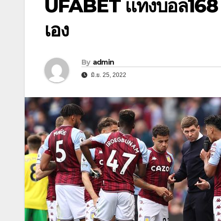
UFABET แทงบอล168 ซึ่ง
เอง
By
admin
มิ.ย. 25, 2022