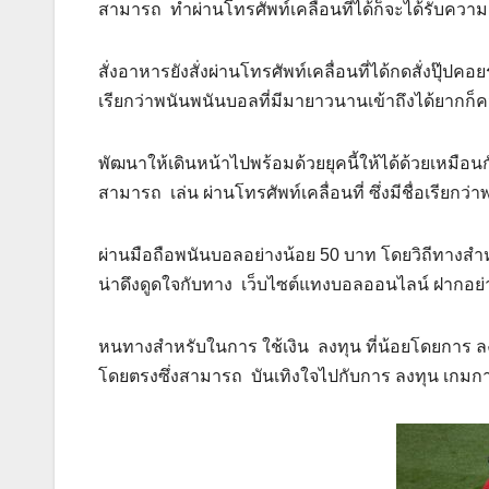
สามารถ ทำผ่านโทรศัพท์เคลื่อนที่ได้ก็จะได้รับความ
สั่งอาหารยังสั่งผ่านโทรศัพท์เคลื่อนที่ได้กดสั่งปุ๊ปคอ
เรียกว่าพนันพนันบอลที่มีมายาวนานเข้าถึงได้ยากก็
พัฒนาให้เดินหน้าไปพร้อมด้วยยุคนี้ให้ได้ด้วยเหมือนก
สามารถ เล่น ผ่านโทรศัพท์เคลื่อนที่ ซึ่งมีชื่อเรียก
ผ่านมือถือพนันบอลอย่างน้อย 50 บาท โดยวิถีทางสำ
น่าดึงดูดใจกับทาง เว็บไซต์แทงบอลออนไลน์ ฝากอย่
หนทางสำหรับในการ ใช้เงิน ลงทุน ที่น้อยโดยการ ลงท
โดยตรงซึ่งสามารถ บันเทิงใจไปกับการ ลงทุน เกม