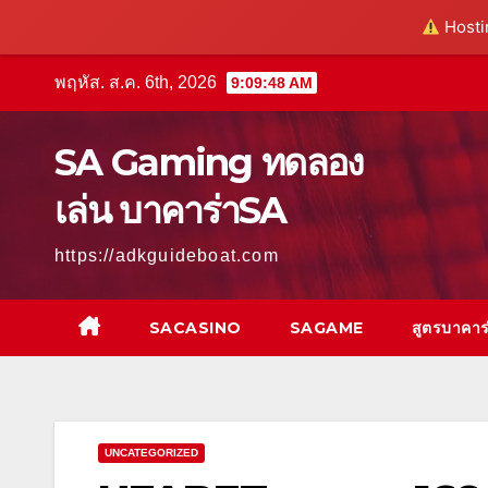
Hostin
Skip
พฤหัส. ส.ค. 6th, 2026
9:09:49 AM
to
content
SA Gaming ทดลอง
เล่น บาคาร่าSA
https://adkguideboat.com
SACASINO
SAGAME
สูตรบาคาร่
UNCATEGORIZED