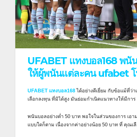
UFABET แทงบอล168 พนันบอ
ให้ผู้พนันแต่ละคน ufabet โ
UFABET แทงบอล168
ได้อย่างดีเยี่ยม กับข้อแม้ที่
ว่า
เลือกลงทุน ที่มิได้สูง​ มันย่อมกำเนิดแนวทางให้มีกา
พนันบอลอย่างต่ำ 50 บาท พอใจในส่วนของ​การ เอามาล
แบบใดก็ตาม เนื่องจากค่าอย่างน้อย 50 บาท ที่ คุณเล