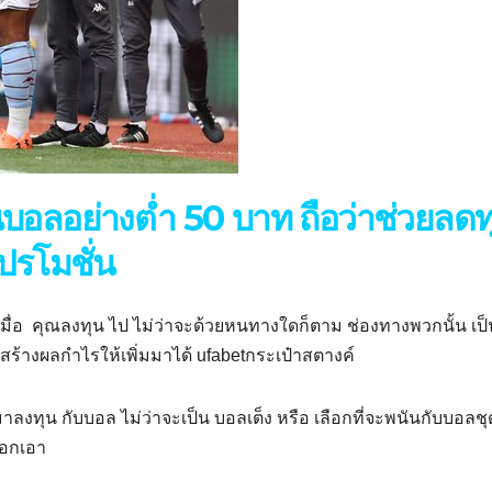
ลอย่างต่ำ 50 บาท ถือว่าช่วยลดท
ปรโมชั่น
เมื่อ คุณลงทุน ไป​ ไม่ว่าจะด้วยหนทางใดก็ตาม ช่องทางพวกนั้น เป
ร สร้างผลกำไรให้เพิ่มมาได้ ufabetกระเป๋าสตางค์
งทุน กับบอล ไม่ว่าจะเป็น บอลเต็ง หรือ เลือกที่จะพนันกับบอลช
ือกเอา