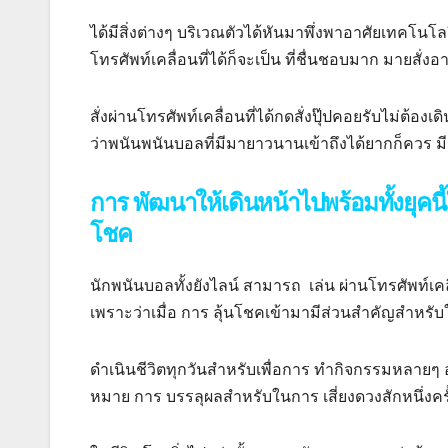
ได้มีสิ่งต่างๆ บริเวณตัวได้หันมาพึ่งพาอาศัยเทคโนโ
โทรศัพท์เคลื่อนที่ได้ก็จะเป็น ที่ชื่นชอบมาก มายส
สั่งผ่านโทรศัพท์เคลื่อนที่ได้กดสั่งปุ๊ปคอยรับไม่ต้อ
ว่าพนันพนันบอลที่มีมายาวนานเข้าถึงได้ยากก็ควร มี
การ พัฒนาให้เดินหน้าไปพร้อมทั้งยุคนี้ใ
โชค
นักพนันบอลทั้งยังไลน์ สามารถ เล่น ผ่านโทรศัพท์เคลื
เพราะว่าเมื่อ การ ลุ้นโชคเข้ามามีส่วนสำคัญสำหรั
ดำเนินชีวิตทุกวันสำหรับเพื่อการ ทำกิจกรรมหลายๆ อย
หมาย การ บรรลุผลสำหรับในการ เสี่ยงดวงสักหนึ่งครั