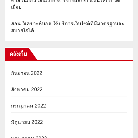
คาสิโนออนไลน์เว็บตรง รจ่ายผลตอบแทนให้อย่างดี
เยี่ยม
สอน วิเคราะห์บอล ใช้บริการเว็บไซต์ที่มีมาตรฐานจะ
สบายใจได้
คลังเก็บ
กันยายน 2022
สิงหาคม 2022
กรกฎาคม 2022
มิถุนายน 2022