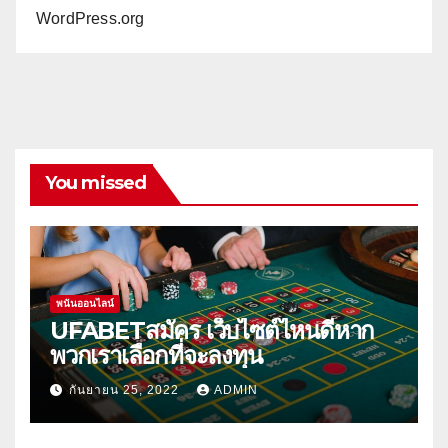
WordPress.org
You missed
พนันออนไลน์
UFABETสมัคร เว็บไซต์ไหนดีหาก
พวกเราเลือกที่จะลงทุน
กันยายน 25, 2022
ADMIN