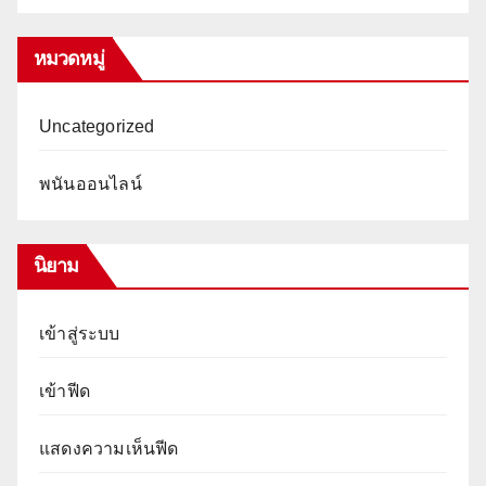
หมวดหมู่
Uncategorized
พนันออนไลน์
นิยาม
เข้าสู่ระบบ
เข้าฟีด
แสดงความเห็นฟีด