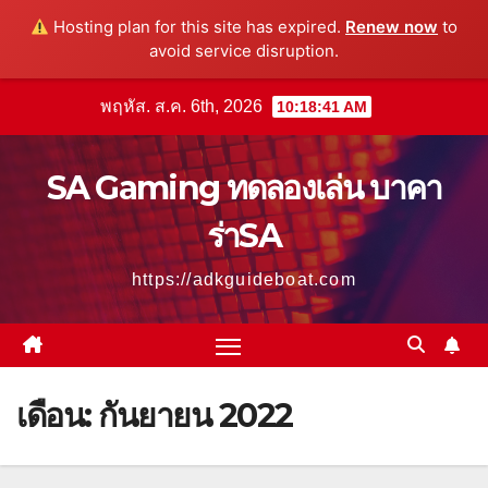
Hosting plan for this site has expired.
Renew now
to
avoid service disruption.
Skip
พฤหัส. ส.ค. 6th, 2026
10:18:42 AM
to
content
SA Gaming ทดลองเล่น บาคา
ร่าSA
https://adkguideboat.com
เดือน:
กันยายน 2022