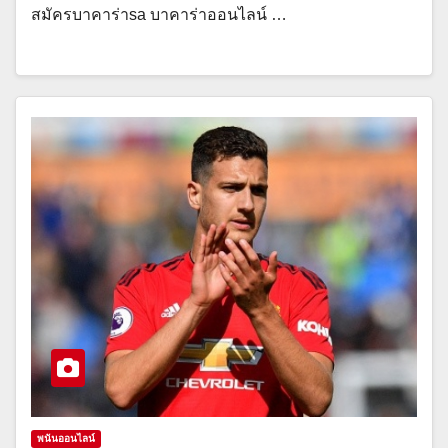
สมัครบาคาร่าsa บาคาร่าออนไลน์ …
พนันออนไลน์