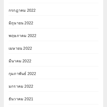
กรกฎาคม 2022
มิถุนายน 2022
พฤษภาคม 2022
เมษายน 2022
มีนาคม 2022
กุมภาพันธ์ 2022
มกราคม 2022
ธันวาคม 2021