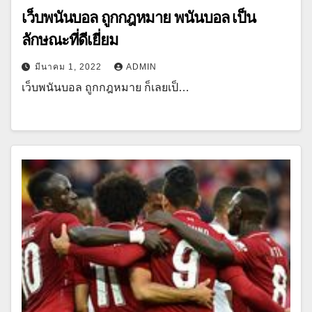
เว็บพนันบอล ถูกกฎหมาย พนันบอล เป็น
ลักษณะที่ดีเยี่ยม
มีนาคม 1, 2022
ADMIN
เว็บพนันบอล ถูกกฎหมาย ก็เลยเป็…