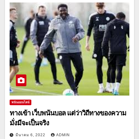
พนันออนไลน์
ทางเข้า เว็บพนันบอล แต่ว่าวิถีทางของความ
มั่งมีจะเป็นจริง
มีนาคม 6, 2022
ADMIN