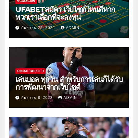
พนันออนไลน์
UFABETสมัคร เว็บไซต์ไหนดีหาก
พวกเราเลือกที่จะลงทุน
กันยายน 25, 2022
ADMIN
UNCATEGORIZED
เล่นบอล ทุกวัน สำหรับการเล่นก็ได้รับ
การพัฒนาจากเว็บไซต์
กันยายน 8, 2022
ADMIN