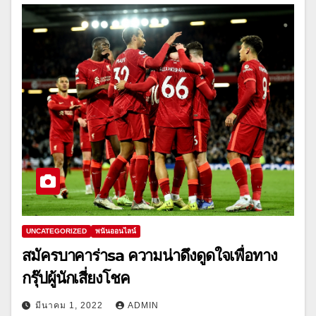
UNCATEGORIZED
พนันออนไลน์
สมัครบาคาร่าsa ความน่าดึงดูดใจเพื่อทาง
กรุ๊ปผู้นักเสี่ยงโชค
มีนาคม 1, 2022
ADMIN