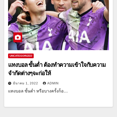
UNCATEGORIZED
แทงบอล ขั้นต่ำ ต้องทำความเข้าใจกับความ
จำกัดต่างๆจะก่อให้
มีนาคม 1, 2022
ADMIN
แทงบอล ขั้นต่ำ หรือบางครั้งก็อ…