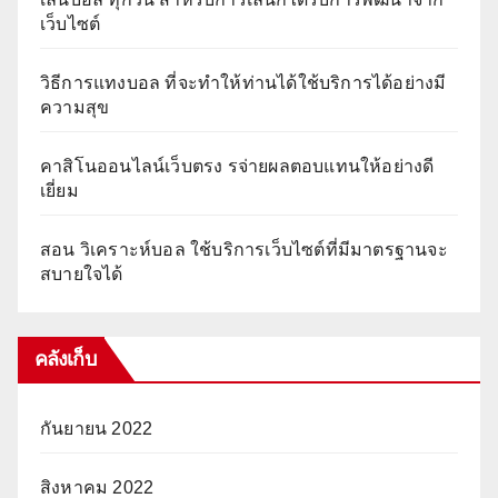
เว็บไซต์
วิธีการแทงบอล ที่จะทำให้ท่านได้ใช้บริการได้อย่างมี
ความสุข
คาสิโนออนไลน์เว็บตรง รจ่ายผลตอบแทนให้อย่างดี
เยี่ยม
สอน วิเคราะห์บอล ใช้บริการเว็บไซต์ที่มีมาตรฐานจะ
สบายใจได้
คลังเก็บ
กันยายน 2022
สิงหาคม 2022