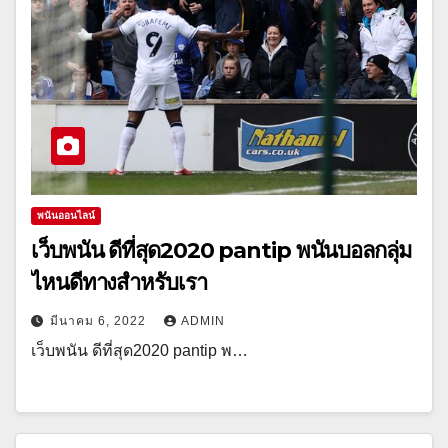
พนันออนไลน์
เว็บพนัน ดีที่สุด2020 pantip พนันบอลกลุ่ม
ไหนดีทางสำหรับเรา
มีนาคม 6, 2022
ADMIN
เว็บพนัน ดีที่สุด2020 pantip พ…