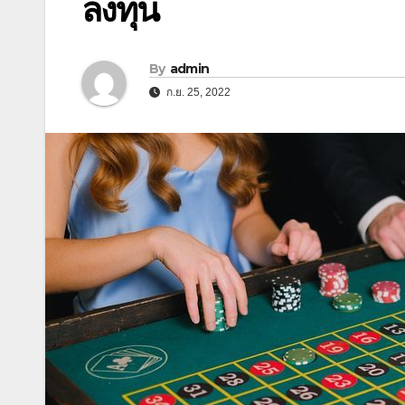
ลงทุน
By
admin
ก.ย. 25, 2022