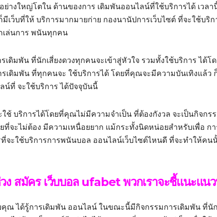
อย่างใหญ่โตใน ด้านของการ เดิมพันออนไลน์ที่ใช้บริการได้ เวลานี้
เว็บที่ให้ บริการมากมายก่าย กองนานัปการเว็บไซต์ ที่จะใช้บริกา
นักเล่นการ พนันทุกคน
เดิมพัน ที่นักเสี่ยงดวงทุกคนจะเข้าสู่หัวใจ รวมทั้งใช้บริการ ได้โด
รเดิมพัน ที่ทุกคนจะ ใช้บริการได้ โดยที่คุณจะมีความบันเทิงแล้ว ก
ี่ จะใช้บริการ ได้ปัจจุบันนี้
้ บริการได้โดยที่คุณไม่มีความจำเป็น ที่ต้องกังวล จะเป็นกิจกร
 โดยที่จะไม่ต้อง มีความเหนื่อยยาก แม้กระทั้งนิดหน่อยสำหรับเพื่อ ก
รที่จะใช้บริการการพนันบอล ออนไลน์เว็บไซต์ไหนดี ที่จะทำให้คนนั้
ห่วง สมัคร เว็บบอล ufabet พวกเราจะชี้แนะแน
คุณ ได้รู้การเดิมพัน ออนไลน์ ในขณะนี้มีกิจกรรมการเดิมพัน ที่น