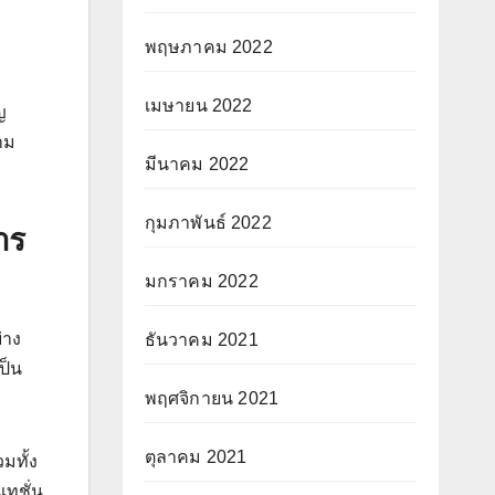
พฤษภาคม 2022
เมษายน 2022
ญ
าม
มีนาคม 2022
กุมภาพันธ์ 2022
าร
มกราคม 2022
่าง
ธันวาคม 2021
ป็น
พฤศจิกายน 2021
ตุลาคม 2021
วมทั้ง
เทชั่น