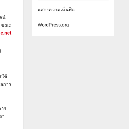
แสดงความเห็นฟีด
น์​
WordPress.org
ใน ขณะ
ne.net
ง
รใช้
ื่อการ
 การ
วลา