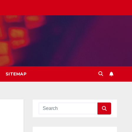
SITEMAP