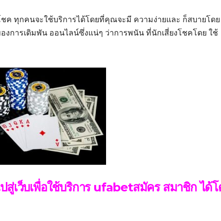
ี่ยงโชค ทุกคนจะใช้บริการได้โดยที่คุณจะมี ความง่ายและ ก็สบายโดย 
องการเดิมพัน ออนไลน์ซึ่งแน่ๆ ว่าการพนัน ที่นักเสี่ยงโชคโดย ใช้
ปสู่เว็บเพื่อใช้บริการ ufabetสมัคร สมาชิก ได้โด