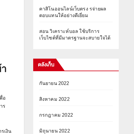
คาสิโนออนไลน์เว็บตรง รจ่ายผล
ตอบแทนให้อย่างดีเยี่ยม
สอน วิเคราะห์บอล ใช้บริการ
เว็บไซต์ที่มีมาตรฐานจะสบายใจได้
คลังเก็บ
้า
กันยายน 2022
ื่อ
สิงหาคม 2022
การ
กรกฎาคม 2022
มิถุนายน 2022
ารเงิน