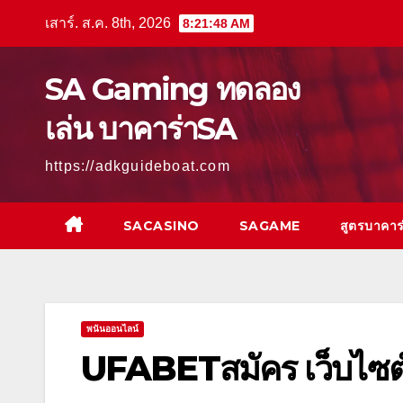
Skip
เสาร์. ส.ค. 8th, 2026
8:21:49 AM
to
content
SA Gaming ทดลอง
เล่น บาคาร่าSA
https://adkguideboat.com
SACASINO
SAGAME
สูตรบาคาร่
พนันออนไลน์
UFABETสมัคร เว็บไซต์