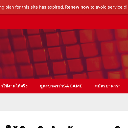
g plan for this site has expired.
Renew now
to avoid service di
าใช้งานได้จริง
สูตรบาคาร่าSAGAME
สมัครบาคาร่า