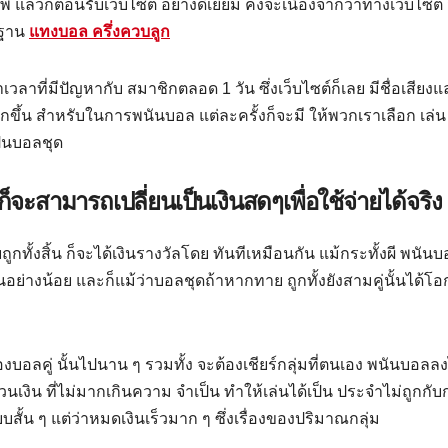
แล้วก็ต้อนรับเว็บไซต์ อย่างดีเยี่ยม คงจะเนื่องจากว่าทางเว็บไซต์ 
รฐาน
แทงบอล ครึ่งควบลูก
ลาที่มีปัญหากับ สมาชิกตลอด 1 วัน ซึ่งเว็บไซต์ก็เลย มีชื่อเสียงแ
ากขึ้น สำหรับในการพนันบอล แต่ละครั้งก็จะมี ให้พวกเราเลือก เล่น
็นบอลชุด
ก็จะสามารถเปลี่ยนเป็นเงินสดๆเพื่อใช้จ่ายได้จริง
ูกทั้งสิ้น ก็จะได้เงินรางวัลโดย ทันทีเหมือนกัน แม้กระทั้งผี พนั
นอย่างน้อย และก็แม้ว่าบอลชุดถ้าหากทาย ถูกทั้งยังสามคู่นั้นได้โ
ลองบอลคู่ นั้นไปนาน ๆ รวมทั้ง จะต้องเชียร์กลุ่มที่ตนเอง พนันบอลล
วนเงิน ที่ไม่มากเกินความ จำเป็น ทำให้เล่นได้เป็น ประจำไม่ถูกกั
สั้น ๆ แต่ว่าหมดเงินเร็วมาก ๆ ซึ่งเรื่องของปริมาณกลุ่ม