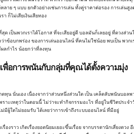
หลาย ๆ แบบ ยกตัวอย่างเช่นการเล่น ทั้งคู่ราคาต่อรอง การเล่นสูงต่
รา ก็ไม่เสียเงินเสียทอง
ด เป็นพวกเราได้โอกาส ที่จะเสียอยู่ดี บอลมันก็เลยอยู่ ที่ดวงส่วน
ากว่าข้อบกพร่อง ของการเล่นออนไลน์ ที่คนไม่ใช่น้อย พบเป็น พวกเ
มีผลกำไร น้อยกว่าที่ลงทุน
ื่อการพนันกับกลุ่มที่คุณได้ตั้งความมุ่ง
าดทุน นั่นเอง เนื่องจากว่าส่วนหนึ่งส่วนใด เป็น เคล็ดลับพนันบอล
็นเพราะเหตุว่าในตอนนี้ ไม่ว่าจะทำกิจกรรมอะไร ที่อยู่ในชีวิตประจำว
่มีผู้ใดไม่ยอมรับ ได้เลยว่าการเข้าถึงระบบออนไลน์ ที่มีอยู่
รื่องราว เกิดเรื่องยอดนิยมเยอะขึ้นเรื่อย จากบรรดานักเสี่ยงดวง อีก