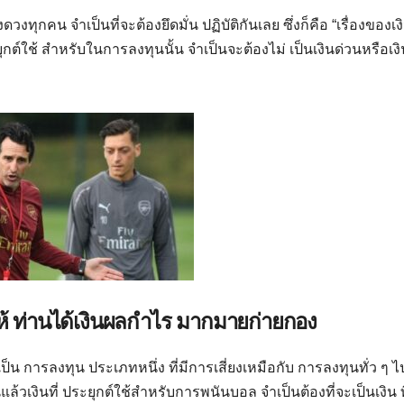
ุกคน จำเป็นที่จะต้องยึดมั่น ปฏิบัติกันเลย ซึ่งก็คือ “เรื่องของเงิ
ยุกต์ใช้ สำหรับในการลงทุนนั้น จำเป็นจะต้องไม่ เป็นเงินด่วนหรือเงิน
ำให้ ท่านได้เงินผลกำไร มากมายก่ายกอง
 การลงทุน ประเภทหนึ่ง ที่มีการเสี่ยงเหมือกับ การลงทุนทั่ว ๆ ไป 
ล้วเงินที่ ประยุกต์ใช้สำหรับการพนันบอล จำเป็นต้องที่จะเป็นเงิน ท