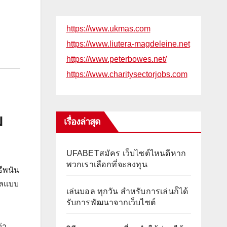
https://www.ukmas.com
https://www.liutera-magdeleine.net
https://www.peterbowes.net/
https://www.charitysectorjobs.com
ม
เรื่องล่าสุด
UFABETสมัคร เว็บไซต์ไหนดีหาก
พวกเราเลือกที่จะลงทุน
ธีพนัน
บอลแบบ
เล่นบอล ทุกวัน สำหรับการเล่นก็ได้
รับการพัฒนาจากเว็บไซต์
่า