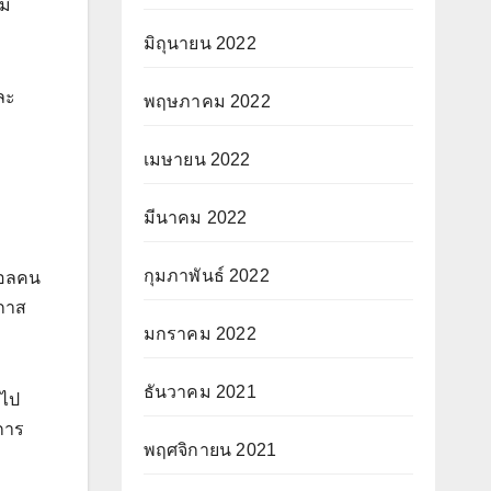
มี
มิถุนายน 2022
ละ
พฤษภาคม 2022
เมษายน 2022
มีนาคม 2022
กุมภาพันธ์ 2022
นบอลคน
อกาส
มกราคม 2022
ธันวาคม 2021
งไป
บการ
พฤศจิกายน 2021