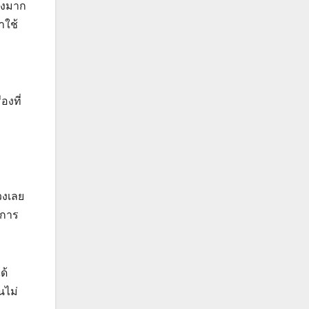
่างมาก
าใช้
องที่
วงเลย
อการ
ด้
นไม่