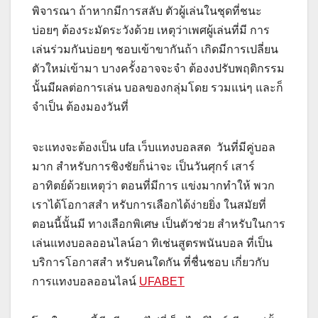
พิจารณา ถ้าหากมีการสลับ ตัวผู้เล่นในชุดที่ชนะ
บ่อยๆ ต้องระมัดระวังด้วย เหตุว่าเพศผู้เล่นที่มี การ
เล่นร่วมกันบ่อยๆ ชอบเข้าขากันถ้า เกิดมีการเปลี่ยน
ตัวใหม่เข้ามา บางครั้งอาจจะจำ ต้องงปรับพฤติกรรม
นั้นมีผลต่อการเล่น บอลของกลุ่มโดย รวมแน่ๆ และก็
จำเป็น ต้องมองวันที่
จะแทงจะต้องเป็น ufa เว็บแทงบอลสด วันที่มีคู่บอล
มาก สำหรับการชิงชัยก็น่าจะ เป็นวันศุกร์ เสาร์
อาทิตย์ด้วยเหตุว่า ตอนที่มีการ แข่งมากทำให้ พวก
เราได้โอกาสสำ หรับการเลือกได้ง่ายยิ่ง ในสมัยที่
ตอนนี้นั้นมี ทางเลือกพิเศษ เป็นตัวช่วย สำหรับในการ
เล่นแทงบอลออนไลน์อา ทิเช่นสูตรพนันบอล ที่เป็น
บริการโอกาสสำ หรับคนใดกัน ที่ชื่นชอบ เกี่ยวกับ
การแทงบอลออนไลน์
UFABET