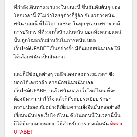
ที่กำลังเดินทาง มาแรงในขณะนี้ ขึ้นอันดับต้นๆ ของ
โลกเวลานี้ ที่ไม่ว่าใครๆต่างก็รู้จัก กับแวดวงพนัน
พนัน บอลนี้ ที่ได้โอกาสชนะ ในทุกๆรอบ เพราะว่ามี
การบริการ ที่ดีรวมทั้งนักเล่นพนัน บอลทั้งหลายแหล่
นั้น ถูกโฉลกกับสำหรับในการพนัน บอล
เว็บไซต์UFABETเป็นอย่างยิ่ง มีต้นแบบพนันบอล ให้
ได้เลือกพนัน เป็นอันมาก
และก็มีข้อมูลต่างๆ รออีพเดทตลอดระยะเวลา ซึ่ง
บอกได้เลยว่าถ้า หากนักพนันพนันบอล
เว็บไซต์UFABET แล้วพนันบอล เว็บไซต์ไหน ที่จะ
ต้องมีความน่าไว้ใจ แล้วก็มีระบบระเบียบ รักษา
ความปลอด ภัยอย่างดีเยี่ยมความยั่งยืนมั่นคงอย่างดี
เยี่ยมพนันบอลเว็บไซต์ไหน ซึ่งในตอนนี้ในเวลานี้นั้น
ก็ได้มีมากมายหลาย วิธีสำหรับการวางเดิมพัน
ติดต่อ
UFABET