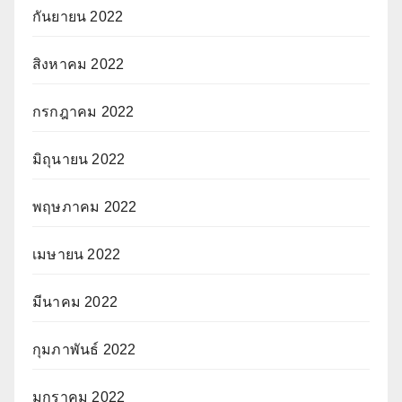
กันยายน 2022
สิงหาคม 2022
กรกฎาคม 2022
มิถุนายน 2022
พฤษภาคม 2022
เมษายน 2022
มีนาคม 2022
กุมภาพันธ์ 2022
มกราคม 2022