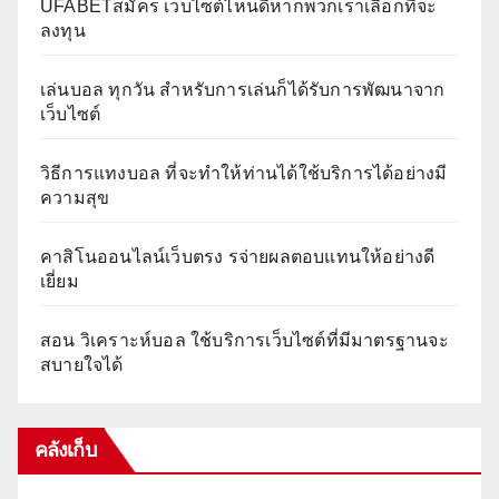
UFABETสมัคร เว็บไซต์ไหนดีหากพวกเราเลือกที่จะ
ลงทุน
เล่นบอล ทุกวัน สำหรับการเล่นก็ได้รับการพัฒนาจาก
เว็บไซต์
วิธีการแทงบอล ที่จะทำให้ท่านได้ใช้บริการได้อย่างมี
ความสุข
คาสิโนออนไลน์เว็บตรง รจ่ายผลตอบแทนให้อย่างดี
เยี่ยม
สอน วิเคราะห์บอล ใช้บริการเว็บไซต์ที่มีมาตรฐานจะ
สบายใจได้
คลังเก็บ