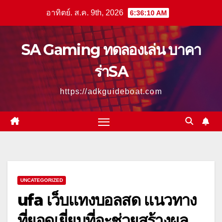
Skip
อาทิตย์. ส.ค. 9th, 2026
6:36:11 AM
to
content
SA Gaming ทดลองเล่น บาคา
ร่าSA
https://adkguideboat.com
UNCATEGORIZED
ufa เว็บแทงบอลสด แนวทาง
ที่ยอดเยี่ยมที่จะช่วยสร้างผล