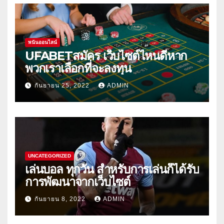
พนันออนไลน์
UFABETสมัคร เว็บไซต์ไหนดีหาก
พวกเราเลือกที่จะลงทุน
กันยายน 25, 2022
ADMIN
UNCATEGORIZED
เล่นบอล ทุกวัน สำหรับการเล่นก็ได้รับ
การพัฒนาจากเว็บไซต์
กันยายน 8, 2022
ADMIN