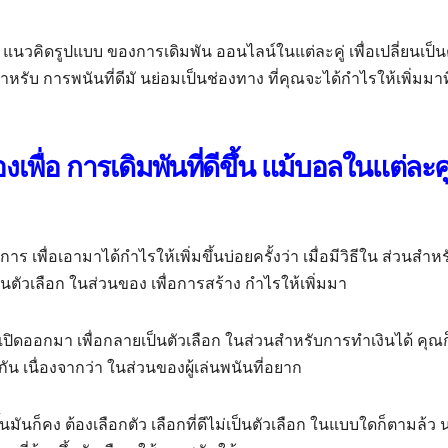
ง แนวคิดรูปแบบ ของการเดิมพัน ออนไลน์ในแต่ละคู่ เพื่อเปลี่ยนเป็น
ำหรับ การพนันที่ดีมั นย่อมเป็นช่องทาง ที่คุณจะได้กำไรให้เพิ่มมาท
เพื่อ การเดิมพันที่ดีขึ้น แม้บอลในแต่ละคู่
การ เพื่อเอามาได้กำไรให้เพิ่มขึ้นบ่อยครั้งว่า เมื่อมีวิธีใน ส่วนสำหร
ป็นตัวเลือก ในส่วนของ เพื่อการสร้าง กำไรให้เพิ่มมา
 ที่เปิดออกมา เพื่อกลายเป็นตัวเลือก ในส่วนสำหรับการทำเงินได้ คุณ
กัน เนื่องจากว่า ในส่วนของผู้เล่นพนันที่อยาก
้นมันก็คง ต้องเลือกตัว เลือกที่ดีไม่เป็นตัวเลือก ในแบบใดก็ตามล้ว 