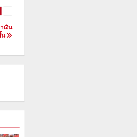
ำเงิน
ึ้น