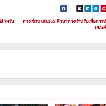
ดีสำหรับ
ทางเข้าห ufa365 ศึกษาทางสำหรับเพื่อการท
เยอะข