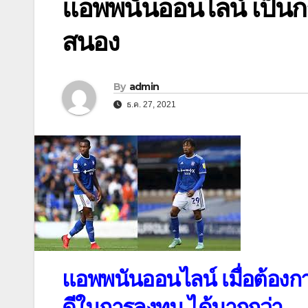
แอพพนันออนไลน์ เป็นการ
สนอง
By
admin
ธ.ค. 27, 2021
แอพพนันออนไลน์ เมื่อต้องกา
ดีในการลงทุน ได้มากกว่า