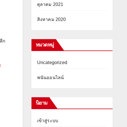
ตุลาคม 2021
สิงหาคม 2020
ลีก
หมวดหมู่
Uncategorized
ล
พนันออนไลน์
นิยาม
เข้าสู่ระบบ