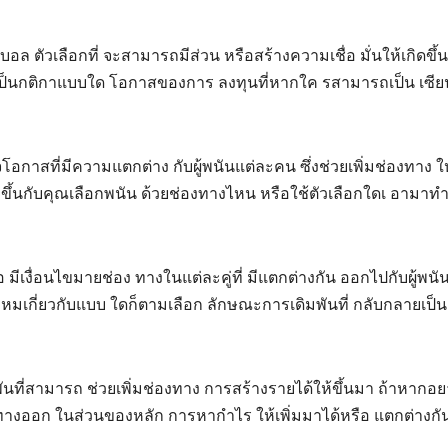
ตัวเลือกที่ จะสามารถมีส่วน หรือสร้างความเชื่อ มั่นให้เกิดขึ้นกั
ม่เป็นกติกาแบบใด โอกาสของการ ลงทุนที่หากใค รสามารถเป็น เซี
ใจโอกาสที่มีความแตกต่าง กับผู้พนันแต่ละคน​ ซึ่งช่วยเพิ่มช่องทาง ให
งขึ้นกับคุณเลือกพนัน ด้วยช่องทางไหน หรือใช้ตัวเลือกใดเ อามาทำ
มีเงื่อนไขมายช่อง ทางในแต่ละคู่ที่ มีแตกต่างกัน ออกไปกับผู้พนั
นไ หมเกี่ยวกับแบบ ใดก็ตามเลือก ลักษณะการเดิมพันที่ กลับกลายเป็น
ที่สามารถ ช่วยเพิ่มช่องทาง การสร้างรายได้ให้ขึ้นมา ถ้าหากอ
ห้มีทางออก ในส่วนของหลัก การหากำไร ให้เพิ่มมาได้หรือ แตกต่างก