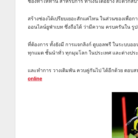
ช่องทำให้ท่าน สำหรับการ ทำเงินได้อย่าง สะดวกสบาย 
สร้างช่องได้เปรียบเยอะสักแค่ไหน ในส่วนของเพื่อก
ออนไลน์ยูฟ่าเบท ซึ่งถือได้ ว่ามีความ ครบครันใน ร
ที่ต้องการ ทั้งยังมี การแจกลิงก์ ดูบอลพรี ในระบบออ
ทุกแมต ชั้นนำทั่ว ทุกมุมโลก ในประเทศ และต่างปร
และทำการ วางเดิมพัน ควบคู่กันไป ได้อีกด้วย ตอบส
online