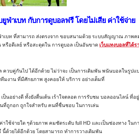
บยูฟ่าเบท กับการดูบอลฟรี โดยไม่เสีย ค่าใช้จ่าย
ยูฟ่าเบท ที่สามารถ ส่งตรงจาก ขอบสนามด้วย ระบบสัญญาณ ภาพค
 หรือดีเลย์ หรือสะดุดใน การดูบอล เป็นอันขาด
เว็บแทงบอลที่ได้ร
ควบคู่กันไป ได้อีกด้วย ไม่ว่าจะ เป็นการเดิมพัน พนันบอลในรูปแ
ีมงาน ที่มีศักยภาพ สูงคอยให้ บริการ อย่างเต็มที่
ป็นอย่างดี ทั้งยังตื่นเต้น เร้าใจตลอด การรับชม บอลออนไลน์ ที่อย
ป็นที่ถูกอก ถูกใจสำหรับ คนที่ชื่นชอบ ในการเล่น
่าใช้จ่ายใด ๆด้วยภาพ คมชัดระดับ full HD และเป็นช่องทาง ในก
 นี้ด้วยได้อีกด้วย โดยสามารถ ทำการวางเดิมพัน