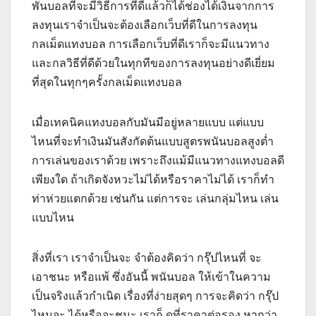
พันบอลที่จะมีวิธีการที่ดีแล้วก็ได้ช่องได้เงินจากการ
ลงทุนเราจำเป็นจะต้องเลือกเว็บที่ดีในการลงทุน
กลเม็ดแทงบอล การเลือกเว็บที่ดีเราก็จะมีแนวทาง
และกลวิธีที่ดีด้วยในทุกทีของการลงทุนอย่างดีเยี่ยม
ที่สุดในทุกๆครั้งกลเม็ดแทงบอล
เมื่อเทคนิคแทงบอลกับมันมีอยู่หลายแบบ แต่แบบ
ไหนที่จะทำเงินมันสังกัดต้นแบบสูตรพนันบอลสูงต่ำ
การเล่นของเราด้วย เพราะถึงแม้มีแนวทางแทงบอลดี
เพียงใด ถ้าเกิดจังหวะไม่ได้หรือราคาไม่ได้ เราก็ทำ
ท่าห่วยแตกด้วย เช่นกัน แต่การจะ เล่นกลุ่มไหน เล่น
แบบไหน
สิ่งที่เรา เราจำเป็นจะ จำต้องคิดว่า กรุ๊ปไหนที่ จะ
เอาชนะ หรือแพ้ ซึ่งอันนี้ พนันบอล ให้เข้าในความ
เป็นจริงแล้วกำเนิด เรื่องที่ง่ายสุดๆ การจะคิดว่า กรุ๊ป
ไหนจะ ได้หรือจะชนะ เราก็ ดูที่ราคาต่อรอง หากว่า