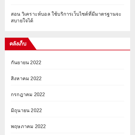
สอน วิเคราะห์บอล ใช้บริการเว็บไซต์ที่มีมาตรฐานจะ
สบายใจได้
คลังเก็บ
กันยายน 2022
สิงหาคม 2022
กรกฎาคม 2022
มิถุนายน 2022
พฤษภาคม 2022