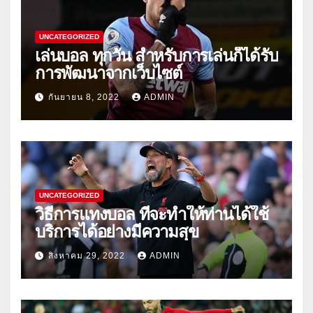
UNCATEGORIZED
เล่นบอล ทุกวัน สำหรับการเล่นก็ได้รับ
การพัฒนาจากเว็บไซต์
กันยายน 8, 2022
ADMIN
UNCATEGORIZED
วิธีการแทงบอล ที่จะทำให้ท่านได้ใช้
บริการได้อย่างมีความสุข
สิงหาคม 29, 2022
ADMIN