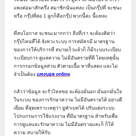
แพงต่อมาสักครึ่ง สมาชิกนั่นแหละ เป็นกรุ๊ปที่ จะชนะ
หรือ กรุ๊ปที่ต่อ 1 ลูกก็คือกรุ๊ป พวกนี้ล่ะ นี้แหละ
ที่สบโอกาส จะชนะมากกว่า สิ่งที่เรา จะต้องคิดว่า
กรุ๊ปไหนที่ได้ จังหวะระบบ การสมัครมี มาตรฐาน
ของการให้บริการที่ สบายเร็วแล้วก็ ก็มีระบบระเบียบ
ระเบียบการ ดูแลความ ไม่มีอันตรายที่ดี โดยเหตุนั้น
การกรอกข้อมูลส่วน ตัวตามเนื้อ หาที่แสดง และไม่
จำเป็นต้อง
แทงบอล online
กลัวว่าข้อมูล จะรั่วไหลขอ จะต้องมั่นอก มั่นอกมั่นใจ
ในระบบ ของการรักษาความ ไม่มีอันตรายได้ อย่างดี
เยี่ยม ที่สุดเพราะเหตุว่า ยูฟ่าเบทได้ ปรับแต่งระบบ
โปรแกรมการใช้แรงงาน ที่มีมาตรฐาน สำหรับเพื่อ
การดูแลและรักษาความ ไม่มีอันตรายและก็ ก็ให้
ความ สบายให้กับ