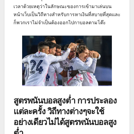
เวลาด้วยเหตุว่าในลักษณะของการเข้ามาเล่นบน
หน้าเว็บเป็นวิถีทางสำหรับการหาเงินที่สบายที่สุดและ
ก็พวกเราไม่จำเป็นต้องออกไปกาบอลตามโต๊ะ
สูตรพนันบอลสูงต่ำ การประลอง
แต่ละครั้ง วิถีทางต่างๆจะใช้
อย่างเดียวไม่ได้สูตรพนันบอลสูง
ต่ำ