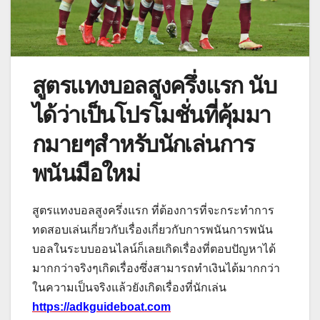
สูตรแทงบอลสูงครึ่งแรก นับ
ได้ว่าเป็นโปรโมชั่นที่คุ้มมา
กมายๆสำหรับนักเล่นการ
พนันมือใหม่
สูตรแทงบอลสูงครึ่งแรก ที่ต้องการที่จะกระทำการ
ทดสอบเล่นเกี่ยวกับเรื่องเกี่ยวกับการพนันการพนัน
บอลในระบบออนไลน์ก็เลยเกิดเรื่องที่ตอบปัญหาได้
มากกว่าจริงๆเกิดเรื่องซึ่งสามารถทำเงินได้มากกว่า
ในความเป็นจริงแล้วยังเกิดเรื่องที่นักเล่น
https://adkguideboat.com