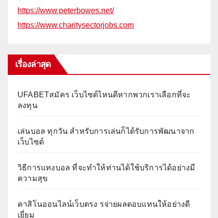
https://www.peterbowes.net/
https://www.charitysectorjobs.com
เรื่องล่าสุด
UFABETสมัคร เว็บไซต์ไหนดีหากพวกเราเลือกที่จะ
ลงทุน
เล่นบอล ทุกวัน สำหรับการเล่นก็ได้รับการพัฒนาจาก
เว็บไซต์
วิธีการแทงบอล ที่จะทำให้ท่านได้ใช้บริการได้อย่างมี
ความสุข
คาสิโนออนไลน์เว็บตรง รจ่ายผลตอบแทนให้อย่างดี
เยี่ยม