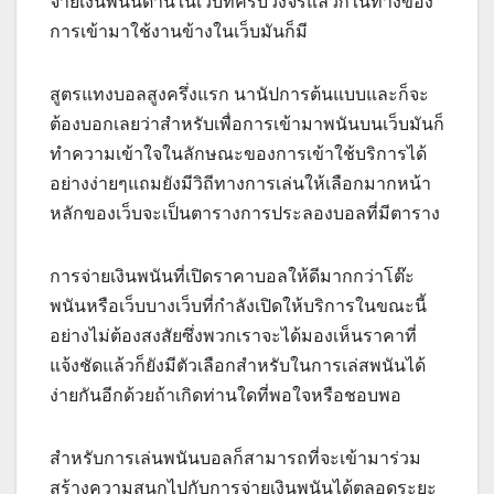
จ่ายเงินพนันด้านในเว็บที่ครบวงจรแล้วก็ในทางของ
การเข้ามาใช้งานข้างในเว็บมันก็มี
สูตรแทงบอลสูงครึ่งแรก นานัปการต้นแบบและก็จะ
ต้องบอกเลยว่าสำหรับเพื่อการเข้ามาพนันบนเว็บมันก็
ทำความเข้าใจในลักษณะของการเข้าใช้บริการได้
อย่างง่ายๆแถมยังมีวิถีทางการเล่นให้เลือกมากหน้า
หลักของเว็บจะเป็นตารางการประลองบอลที่มีตาราง
การจ่ายเงินพนันที่เปิดราคาบอลให้ดีมากกว่าโต๊ะ
พนันหรือเว็บบางเว็บที่กำลังเปิดให้บริการในขณะนี้
อย่างไม่ต้องสงสัยซึ่งพวกเราจะได้มองเห็นราคาที่
แจ้งชัดแล้วก็ยังมีตัวเลือกสำหรับในการเล่สพนันได้
ง่ายกันอีกด้วยถ้าเกิดท่านใดที่พอใจหรือชอบพอ
สำหรับการเล่นพนันบอลก็สามารถที่จะเข้ามาร่วม
สร้างความสนุกไปกับการจ่ายเงินพนันได้ตลอดระยะ