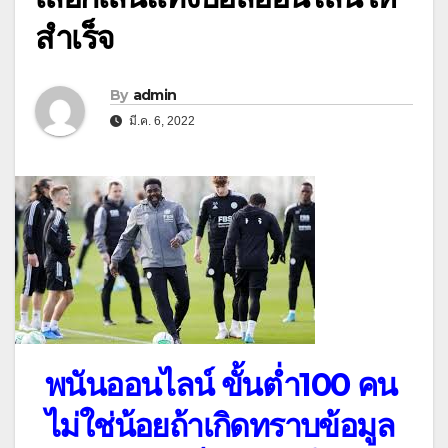
สำเร็จ
By
admin
มี.ค. 6, 2022
พนันออนไลน์ ขั้นต่ำ100 คน
ไม่ใช่น้อยถ้าเกิดทราบข้อมูล