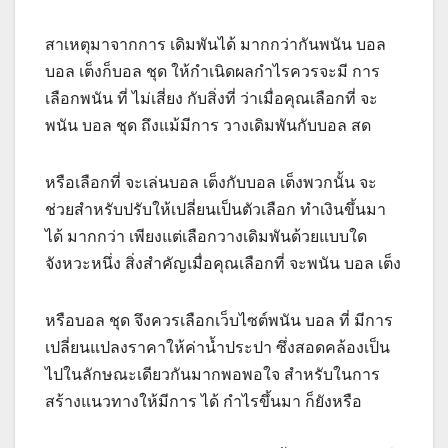
สาเหตุมาจากการ เดิมพันได้ มากกว่ากันพนัน บอล
บอล เต็งก็บอล ชุด ให้กำเนิดผลกำไรควรจะมี การ
เลือกพนัน ที่ ไม่เสี่ยง กับสิ่งที่ ว่าเมื่อคุณเลือกที่ จะ
พนัน บอล ชุด ถึงแม้มีการ วางเดิมพันกับบอล สด
หรือเลือกที่ จะเล่นบอล เต็งกับบอล เต็งพวกนั้น จะ
ช่วยสำหรับปรับให้เปลี่ยนเป็นตัวเลือก ทำเงินขึ้นมา
ได้ มากกว่า เพียงแต่เลือกวางเดิมพันด้วยแบบใด
จังหวะหนึ่ง สิ่งสำคัญเมื่อคุณเลือกที่ จะพนัน บอล เต็ง
หรือบอล ชุด จึงควรเลือกเว็บไซต์พนัน บอล ที่ มีการ
เปลี่ยนแปลงราคาให้ค่าน้ำประปา ซึ่งสอดคล้องเป็น
ไปในลักษณะเดียวกันมากพอพอใจ สำหรับในการ
สร้างแนวทางให้มีการ ได้ กำไรขึ้นมา ก็ยังหรือ