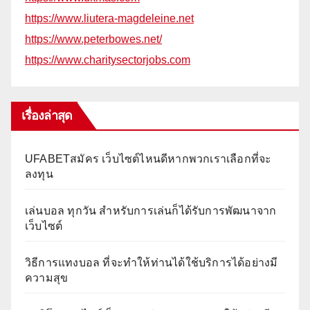
https://www.liutera-magdeleine.net
https://www.peterbowes.net/
https://www.charitysectorjobs.com
เรื่องล่าสุด
UFABETสมัคร เว็บไซต์ไหนดีหากพวกเราเลือกที่จะ
ลงทุน
เล่นบอล ทุกวัน สำหรับการเล่นก็ได้รับการพัฒนาจาก
เว็บไซต์
วิธีการแทงบอล ที่จะทำให้ท่านได้ใช้บริการได้อย่างมี
ความสุข