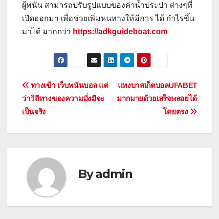
ผู้พนัน สามารถปรับรูปแบบของค่าน้ำประปา ต่างๆที่
เปิดออกมา เพื่อช่วยเพิ่มหนทางให้มีการ ได้ กำไรขึ้น
มาได้ มากกว่า
https://adkguideboat.com
แนะแนว
ทางเข้า เว็บพนันบอล แต่
แทงบาสเก็ตบอลUFABET
ว่าวิถีทางของความมั่งมีจะ
มากมายด้วยเสร็จพลอยได้
เรื่อง
เป็นจริง
โดยตรง
By
admin