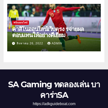
พนันออนไลน์
คาสิโนออนไลน์เว็บตรง รจ่ายผล
ตอบแทนให้อย่างดีเยี่ยม
สิงหาคม 26, 2022
ADMIN
SA Gaming ทดลองเล่น บา
คาร่าSA
https://adkguideboat.com