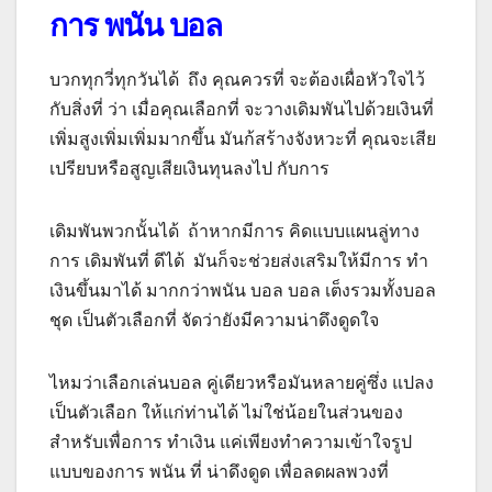
การ พนัน บอล
บวกทุกวี่ทุกวันได้ ถึง คุณควรที่ จะต้องเผื่อหัวใจไว้
กับสิ่งที่ ว่า เมื่อคุณเลือกที่ จะวางเดิมพันไปด้วยเงินที่
เพิ่มสูงเพิ่มเพิ่มมากขึ้น มันก้สร้างจังหวะที่ คุณจะเสีย
เปรียบหรือสูญเสียเงินทุนลงไป กับการ
เดิมพันพวกนั้นได้ ถ้าหากมีการ คิดแบบแผนลู่ทาง
การ เดิมพันที่ ดีได้ มันก็จะช่วยส่งเสริมให้มีการ ทำ
เงินขึ้นมาได้ มากกว่าพนัน บอล บอล เต็งรวมทั้งบอล
ชุด เป็นตัวเลือกที่ จัดว่ายังมีความน่าดึงดูดใจ
ไหมว่าเลือกเล่นบอล คู่เดียวหรือมันหลายคู่ซึ่ง แปลง
เป็นตัวเลือก ให้แก่ท่านได้ ไม่ใช่น้อยในส่วนของ
สำหรับเพื่อการ ทำเงิน แค่เพียงทำความเข้าใจรูป
แบบของการ พนัน ที่ น่าดึงดูด เพื่อลดผลพวงที่