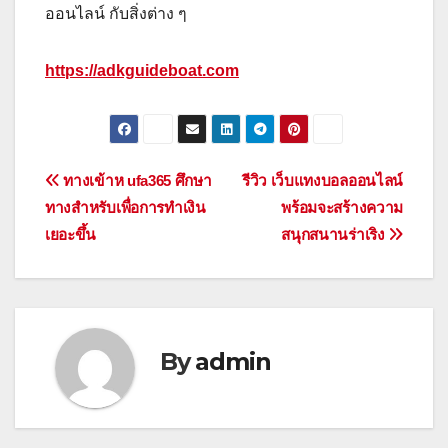
ออนไลน์ กับสิ่งต่าง ๆ
https://adkguideboat.com
แนะแนว
ทางเข้าห ufa365 ศึกษา
รีวิว เว็บแทงบอลออนไลน์
ทางสำหรับเพื่อการทำเงิน
พร้อมจะสร้างความ
เรื่อง
เยอะขึ้น
สนุกสนานร่าเริง
By
admin