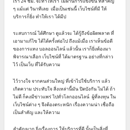
เรา 24 ชม. จะทำให้เรา ไม่ผ่านการแข่งขัน ที่สำคัญ
ๆ แม้แต่ วินาทีเลย เมื่อเป็นเช่นนี้ เว็บไซน์ที่มี ให้
บริการก็ยิ่ง ทำให้เรา ได้มีป
ระสบการณ์ ได้ศึกษา ดูแล้วจะ ได้รู้ถึงข้อผิดพลาด ที่
เอามาแก้ไข ได้ได้ครั้งต่อไป ถึงแม้เมื่อ เราเห็นข้อดี
ของการแทง บอลออนไลน์ แล้วนั้น เราก็ยิ่งต้องมา
พิจารณาเลือก เว็บไซน์ที่ ได้มาตรฐาน อย่างที่กล่าว
ไว้ เป็นเว็บ ที่ได้รับความ
ไว้วางใจ จากคนส่วนใหญ่ ที่เข้าไปใช้บริการ แล้ว
เกิดความ ประทับใจ สิ่งเหล่านี้มัน ปิดบังกัน ไม่ได้ ถ้า
ไม่ดี ก็คงมีข่าวแพร่ ไปทั่วโลกออนไลน์ ผู้ที่ลงทุน ใน
เว็บไซน์ต่าง ๆ จึงต้องตระหนัก เรื่องความน่า เชื่อถือ
เป็นสำคัญ และให้ความ
สำคัญมาก ยิ่งเรื่องการ ให้บริการที่ดี นั้นเป็นสิ่งที่