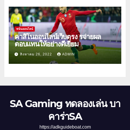
พนันออนไลน์
คาสิโนออนไลน์เว็บตรง รจ่ายผล
ตอบแทนให้อย่างดีเยี่ยม
สิงหาคม 26, 2022
ADMIN
SA Gaming ทดลองเล่น บา
คาร่าSA
https://adkguideboat.com