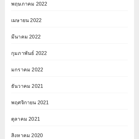
พฤษภาคม 2022
เมษายน 2022
มีนาคม 2022
กุมภาพันธ์ 2022
มกราคม 2022
ธันวาคม 2021
พฤศจิกายน 2021
ตุลาคม 2021
สิงหาคม 2020