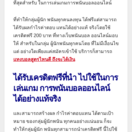
ที่สุดสำหรับ ในการเล่นเกมการพนันบอลออนไลน์
ที่ทำให้กลุ่มผู้นัก พนันทุกคนลงทุน ได้ฟรีแต่สามารถ
ได้รับผลกำไรค่าตอบ แทนได้อย่างแท้ จริงโดยใช้
เครดิตฟรี 200 บาท ที่ทางเว็บพนันบอล ออนไลน์มอบ
ให้ สำหรับในกลุ่ม ผู้นักพนันทุกคนโดย ที่ไม่มีเงื่อนไข
แต่ อย่างใดเพียงแค่สมัครเข้าใช้ บริการก็สามารถ
แทงบอลสูตรไหนดี ถึงจะได้เงิน
ได้รับเครดิตฟรีที่นำ ไปใช้ในการ
เล่นเกม การพนันบอลออนไลน์
ได้อย่างแท้จริง
และสามารถสร้างผล กำไรค่าตอบแทน ได้ตามเป้า
หมาย ของกลุ่มผู้นักพนัน ทุกคนอย่างแน่นอน ก็จะ
ทำให้กลุ่มผู้นัก พนันทุกสามารถนำเครดิตฟรี นี้ไปใช้