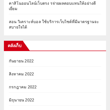
คาสิโนออนไลน์เว็บตรง รจ่ายผลตอบแทนให้อย่างดี
เยี่ยม
สอน วิเคราะห์บอล ใช้บริการเว็บไซต์ที่มีมาตรฐานจะ
สบายใจได้
คลังเก็บ
กันยายน 2022
สิงหาคม 2022
กรกฎาคม 2022
มิถุนายน 2022